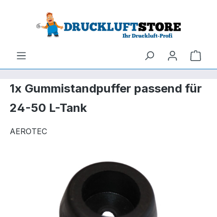
um Hauptinhalt springen
Zur Suche springen
Ware
1x Gummistandpuffer passend für
24-50 L-Tank
AEROTEC
Bildergalerie überspringen