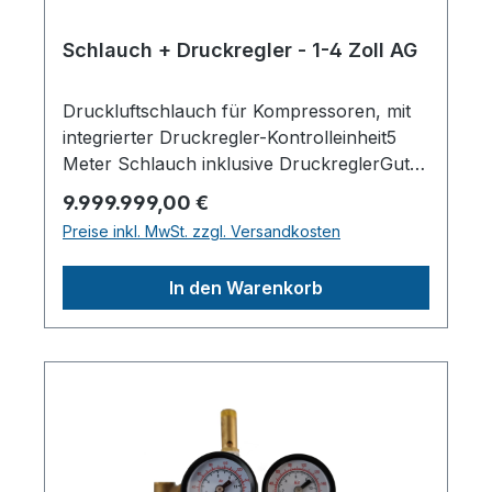
Schlauch + Druckregler - 1-4 Zoll AG
Druckluftschlauch für Kompressoren, mit
integrierter Druckregler-Kontrolleinheit5
Meter Schlauch inklusive DruckreglerGut
ablesbares ManometerUniversell
Regulärer Preis:
9.999.999,00 €
passendPerfektes Zubehör für
Preise inkl. MwSt. zzgl. Versandkosten
Kompressoren bis 50 L KesselTechnische
Daten:AnschlussgewindeSchnellkupplung
In den Warenkorb
NW 7,2 mm 1 4""Durchfluss500l/minMax.
Betriebsdruck12barAnschlussschlauch
Länge5mAnschlussschlauch
Innendurchmesser6mmAnschlussschlauch
Berstdruck20barHerstellerpro)SALES
GmbH, AEROTEC
KompressorenFerdinand-Porsche-Str. 16,
63500 Seligenstadt,