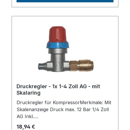
Deutschlandinfo@aerotec.info
Druckregler - 1x 1-4 Zoll AG - mit
Skalaring
Druckregler für KompressorMerkmale: Mit
Skalenanzeige Druck max. 12 Bar 1/4 Zoll
AG Inkl.
SchnellkupplungHerstellerpro)SALES
Regulärer Preis:
18,94 €