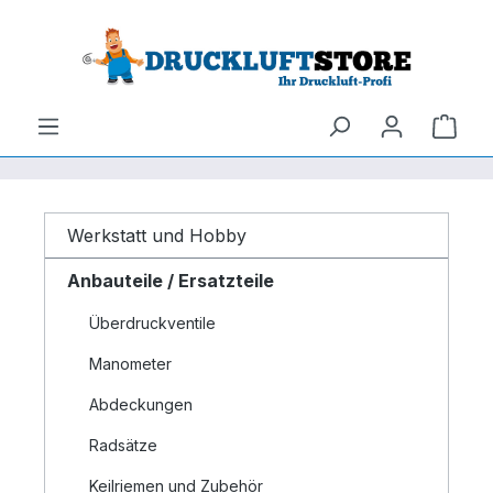
um Hauptinhalt springen
Zur Suche springen
Ware
Werkstatt und Hobby
Anbauteile / Ersatzteile
Überdruckventile
Manometer
Abdeckungen
Radsätze
Keilriemen und Zubehör