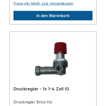
GmbH, AEROTEC
Preise inkl. MwSt. zzgl. Versandkosten
KompressorenFerdinand-Porsche-Str. 16,
63500 Seligenstadt,
In den Warenkorb
Deutschlandinfo@aerotec.info
Druckregler - 1x 1-4 Zoll IG
Druckregler Brico für