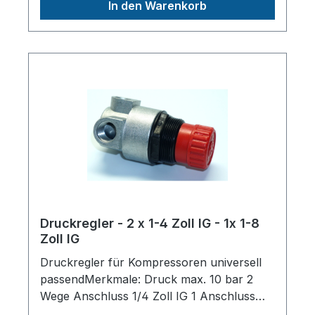
In den Warenkorb
SchnellkupplungTechnische
Daten:Anschlussgewinde1/4 IG"Max.
Betriebsdruck12barLänge (Produkt)
ca.70mmBreite/Tiefe (Produkt)
ca.83mmHöhe (Produkt)
ca.89mmDurchmesser (Produkt)
ca.40mmHerstellerpro)SALES GmbH,
AEROTEC KompressorenFerdinand-
Porsche-Str. 16, 63500 Seligenstadt,
Deutschlandinfo@aerotec.info
Druckregler - 2 x 1-4 Zoll IG - 1x 1-8
Zoll IG
Druckregler für Kompressoren universell
passendMerkmale: Druck max. 10 bar 2
Wege Anschluss 1/4 Zoll IG 1 Anschluss
Manometer 1/8 Zoll IG Mit