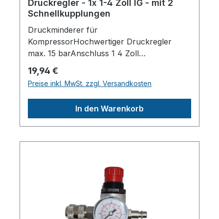
Druckregler - 1x 1-4 Zoll IG - mit 2
Schnellkupplungen
Druckminderer für
KompressorHochwertiger Druckregler
max. 15 barAnschluss 1 4 Zoll
IGManometer zur Anzeige des
Regulärer Preis:
19,94 €
AbgabedrucksGenauer
Preise inkl. MwSt. zzgl. Versandkosten
DruckeinstellungZwei Schnellkupplungen
aus StahlTechnische
In den Warenkorb
Daten:Anschlussgewinde1/4 IG"Max.
Betriebsdruck15barLänge (Produkt)
ca.101mmBreite/Tiefe (Produkt)
ca.90mmHöhe (Produkt)
ca.69mmDurchmesser (Produkt)
ca.41mmHerstellerpro)SALES GmbH,
AEROTEC KompressorenFerdinand-
Porsche-Str. 16, 63500 Seligenstadt,
Deutschlandinfo@aerotec.info