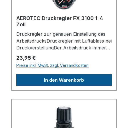
AEROTEC Druckregler FX 3100 1-4
Zoll
Druckregler zur genauen Einstellung des
ArbeitsdrucksDruckregler mit Luftablass bei
DruckverstellungDer Arbeitsdruck immer
genau einstellbarDas Manometer ist im
Regulärer Preis:
23,95 €
Lieferumfang enthaltenFür jeden
Preise inkl. MwSt. zzgl. Versandkosten
Kompressor
passendLieferumfang:ManometerTechnisch
In den Warenkorb
e
Daten:Anschlussgewinde1/4"Durchfluss170
0l/minRegelbereich0 - 8barMax.
Betriebsdruck12barLänge (Produkt)
ca.230mmBreite/Tiefe (Produkt)
ca.110mmHöhe (Produkt) ca.50mmGewicht
(Netto) ca.0.25kgHerstellerpro)SALES