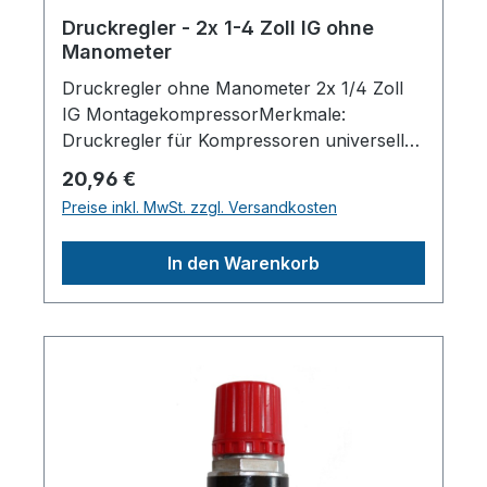
Druckregler - 2x 1-4 Zoll IG ohne
Manometer
Druckregler ohne Manometer 2x 1/4 Zoll
IG MontagekompressorMerkmale:
Druckregler für Kompressoren universell
passend Insbesondere
Regulärer Preis:
20,96 €
Montagekompressor Stack Tank und 290-
Preise inkl. MwSt. zzgl. Versandkosten
20 uvm. Druck max. 15 bar Anschlussseite
1/4 Zoll IG beidseitig Herstellerpro)SALES
In den Warenkorb
GmbH, AEROTEC
KompressorenFerdinand-Porsche-Str. 16,
63500 Seligenstadt,
Deutschlandinfo@aerotec.info