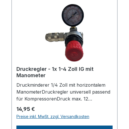
Druckregler - 1x 1-4 Zoll IG mit
Manometer
Druckminderer 1/4 Zoll mit horizontalem
ManometerDruckregler universell passend
für KompressorenDruck max. 12
barÜberdruckentlastung zur genauen
Regulärer Preis:
14,95 €
DruckeinstellungAnschluss-Seite 1/4 Zoll
Preise inkl. MwSt. zzgl. Versandkosten
IGManometer zur Anzeige des
AbgabedrucksInkl.