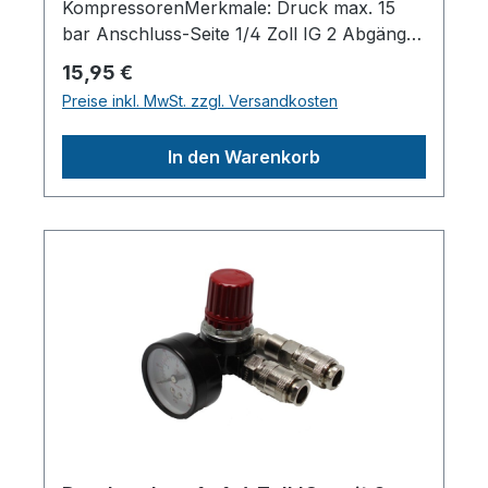
KompressorenMerkmale: Druck max. 15
bar Anschluss-Seite 1/4 Zoll IG 2 Abgänge
für Manometer und
Regulärer Preis:
15,95 €
SchnellkupplungHerstellerpro)SALES
Preise inkl. MwSt. zzgl. Versandkosten
GmbH, AEROTEC
KompressorenFerdinand-Porsche-Str. 16,
In den Warenkorb
63500 Seligenstadt,
Deutschlandinfo@aerotec.info