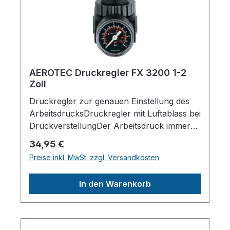
GmbH, AEROTEC
KompressorenFerdinand-Porsche-Str. 16,
63500 Seligenstadt,
Deutschlandinfo@aerotec.info
AEROTEC Druckregler FX 3200 1-2
Zoll
Druckregler zur genauen Einstellung des
ArbeitsdrucksDruckregler mit Luftablass bei
DruckverstellungDer Arbeitsdruck immer
genau einstellbarDas Manometer ist im
Regulärer Preis:
34,95 €
Lieferumfang enthaltenFür jeden
Preise inkl. MwSt. zzgl. Versandkosten
Kompressor
passendLieferumfang:ManometerTechnisch
In den Warenkorb
e
Daten:Anschlussgewinde1/2"Durchfluss600
0l/minRegelbereich0 - 10barMax.
Betriebsdruck14barLänge (Produkt)