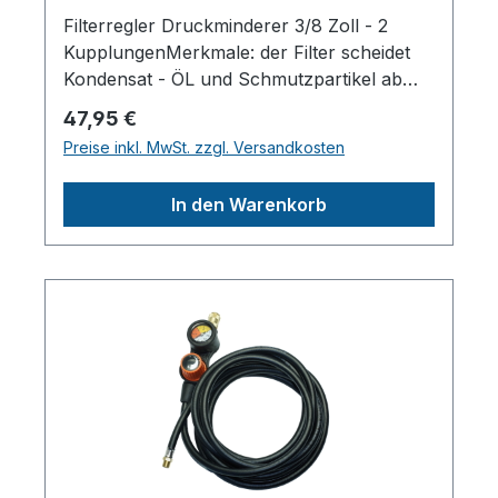
Filterregler Druckminderer 3/8 Zoll - 2
KupplungenMerkmale: der Filter scheidet
Kondensat - ÖL und Schmutzpartikel ab
3/8 Zoll Anschluss Außengewinde mit 2
Regulärer Preis:
47,95 €
Abgängen/Kupplungen mit gut ablesbarem
Preise inkl. MwSt. zzgl. Versandkosten
Manometer von 0-12 bar / Anzeige bar +
psi mit genauer Druckeinstellung durch
In den Warenkorb
Abluftentlastung Ideal zur Montage an den
Kompressor oder einer bestehenden
DruckluftanlageHerstellerpro)SALES
GmbH, AEROTEC
KompressorenFerdinand-Porsche-Str. 16,
63500 Seligenstadt,
Deutschlandinfo@aerotec.info