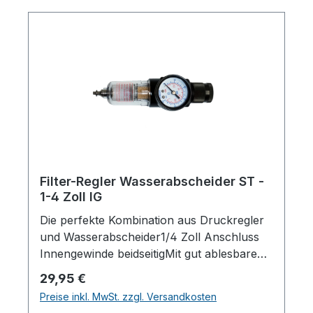
Filter-Regler Wasserabscheider ST -
1-4 Zoll IG
Die perfekte Kombination aus Druckregler
und Wasserabscheider1/4 Zoll Anschluss
Innengewinde beidseitigMit gut ablesbarem
Manometer von 0-10 barMit genauer
Regulärer Preis:
29,95 €
Druckeinstellung durch
Preise inkl. MwSt. zzgl. Versandkosten
AbluftentlastungIdeal zur Montage an den