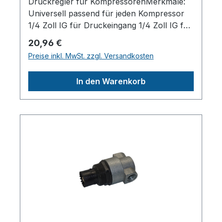
Druckregler für KompressorenMerkmale:
Universell passend für jeden Kompressor
1/4 Zoll IG für Druckeingang 1/4 Zoll IG für
Kupplungsmontage Mit integrierter Feder
Regulärer Preis:
20,96 €
und Teflon-PufferHerstellerpro)SALES
Preise inkl. MwSt. zzgl. Versandkosten
GmbH, AEROTEC
KompressorenFerdinand-Porsche-Str. 16,
In den Warenkorb
63500 Seligenstadt,
Deutschlandinfo@aerotec.info