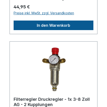
Zoll Mit 2 Schnellkupplungen Großes
Regulärer Preis:
44,95 €
Manometer für den Abgabedruck Sehr
Preise inkl. MwSt. zzgl. Versandkosten
genau einstellbar Zur Direktmontage
senkrecht oder waagerecht geeignet Filter
In den Warenkorb
20 Mikron Filter kann zur Reinigung
aufgeschraubt werdenHerstellerpro)SALES
GmbH, AEROTEC
KompressorenFerdinand-Porsche-Str. 16,
63500 Seligenstadt,
Deutschlandinfo@aerotec.info
Filterregler Druckregler - 1x 3-8 Zoll
AG - 2 Kupplungen