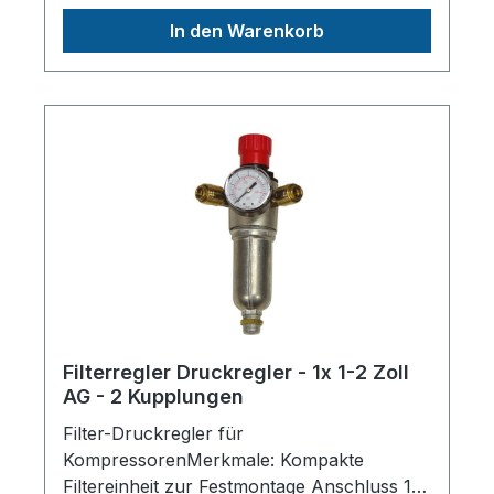
Kompressor oder
In den Warenkorb
DruckluftanlageFilterfähigkeit 20
MikronFiltereinsatz ist auswaschbarMit
halbautomatischer EntwässerungInkl.
Wandwinkel zur FestmontageTechnische
Daten:Anschlussgewinde1/4"Regelbereich0
- 10barMax.
Betriebsdruck10barFilterfeinheit20μmPartik
elgröße20μmEntwässerungHalbautomatisc
hLänge (Produkt) ca.45mmBreite/Tiefe
(Produkt) ca.45mmHöhe (Produkt)
ca.205mmGewicht (Netto)
ca.0.3kgAuswaschbarer
Filtereinsatz✔Herstellerpro)SALES GmbH,
Filterregler Druckregler - 1x 1-2 Zoll
AEROTEC KompressorenFerdinand-
AG - 2 Kupplungen
Porsche-Str. 16, 63500 Seligenstadt,
Filter-Druckregler für
Deutschlandinfo@aerotec.info
KompressorenMerkmale: Kompakte
Filtereinheit zur Festmontage Anschluss 1/2