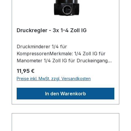
Druckregler - 3x 1-4 Zoll IG
Druckminderer 1/4 für
KompressorenMerkmale: 1/4 Zoll IG für
Manometer 1/4 Zoll IG für Druckeingang
1/4 Zoll IG für Kupplungsmontage Druck
Regulärer Preis:
11,95 €
max. 12 barHerstellerpro)SALES GmbH,
Preise inkl. MwSt. zzgl. Versandkosten
AEROTEC KompressorenFerdinand-
Porsche-Str. 16, 63500 Seligenstadt,
In den Warenkorb
Deutschlandinfo@aerotec.info