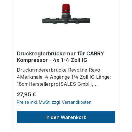
Druckreglerbrücke nur für CARRY
Kompressor - 4x 1-4 Zoll IG
Druckmindererbrücke Revoline Revo
4Merkmale: 4 Abgänge 1/4 Zoll IG Länge:
18cmHerstellerpro)SALES GmbH,
AEROTEC KompressorenFerdinand-
Regulärer Preis:
27,95 €
Porsche-Str. 16, 63500 Seligenstadt,
Preise inkl. MwSt. zzgl. Versandkosten
Deutschlandinfo@aerotec.info
In den Warenkorb