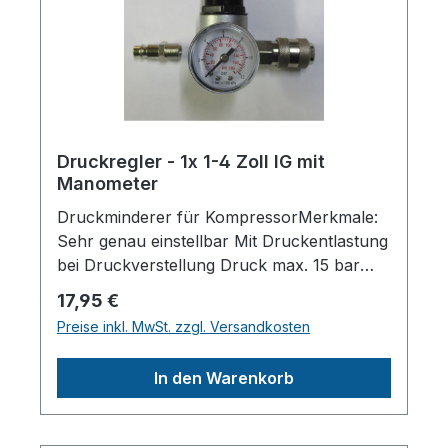
Manometer1 8"Länge (Produkt)
ca.115mmBreite/Tiefe (Produkt)
ca.80mmHöhe (Produkt) ca.85mmGewicht
(Netto) ca.0,3kgHerstellerpro)SALES
GmbH, AEROTEC
KompressorenFerdinand-Porsche-Str. 16,
63500 Seligenstadt,
Druckregler - 1x 1-4 Zoll IG mit
Deutschlandinfo@aerotec.info
Manometer
Druckminderer für KompressorMerkmale:
Sehr genau einstellbar Mit Druckentlastung
bei Druckverstellung Druck max. 15 bar
Anschluss: 1/4 Zoll IG Inkl. Manometer Inkl.
Regulärer Preis:
17,95 €
SchnellkupplungHerstellerpro)SALES
Preise inkl. MwSt. zzgl. Versandkosten
GmbH, AEROTEC
KompressorenFerdinand-Porsche-Str. 16,
In den Warenkorb
63500 Seligenstadt,
Deutschlandinfo@aerotec.info