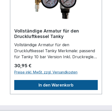
Deutschlandinfo@aerotec.info
Vollständige Armatur für den
Druckluftkessel Tanky
Vollständige Armatur für den
Druckluftkessel Tanky Merkmale: passend
für Tanky 10 bar Version Inkl. Druckregler
Mit 2 Manometern Mit
Regulärer Preis:
30,95 €
SicherheitsventilHerstellerpro)SALES
Preise inkl. MwSt. zzgl. Versandkosten
GmbH, AEROTEC
KompressorenFerdinand-Porsche-Str. 16,
In den Warenkorb
63500 Seligenstadt,
Deutschlandinfo@aerotec.info