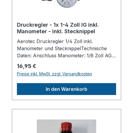
Druckregler - 1x 1-4 Zoll IG inkl.
Manometer - inkl. Stecknippel
Aerotec Druckregler 1/4 Zoll inkl.
Manometer und StecknippelTechnische
Daten: Anschluss Manometer: 1/8 Zoll AG
Anschluss Stecknippel: 1/4 Zoll IG Max.
Regulärer Preis:
16,95 €
Druck (bar): 12 Regelbereich (bar): 0-12
Preise inkl. MwSt. zzgl. Versandkosten
Durchfluss bei 6 bar (NL/min): 700
Gewicht: 0,3 kg Durchmesser Manometer
In den Warenkorb
(mm): 40 Maße (LxBxH in mm):
115x80x85Technische
Daten:Anschlussgewinde1
4"Durchfluss700l pro minErläuterung
Durchflussbei 6 barRegelbereich0 –
12barMax. Betriebsdruck12barAnschluss