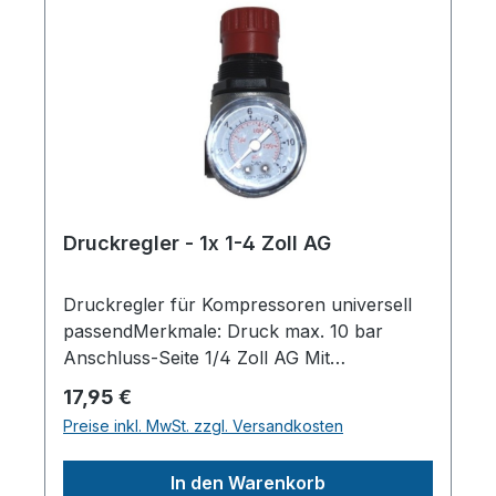
ca.230mmBreite/Tiefe (Produkt)
ca.110mmHöhe (Produkt) ca.50mmGewicht
(Netto) ca.0.25kgHerstellerpro)SALES
GmbH, AEROTEC
KompressorenFerdinand-Porsche-Str. 16,
63500 Seligenstadt,
Deutschlandinfo@aerotec.info
Druckregler - 1x 1-4 Zoll AG
Druckregler für Kompressoren universell
passendMerkmale: Druck max. 10 bar
Anschluss-Seite 1/4 Zoll AG Mit
Überdruckentlastung zur genauen
Regulärer Preis:
17,95 €
DruckeinstellungHerstellerpro)SALES
Preise inkl. MwSt. zzgl. Versandkosten
GmbH, AEROTEC
KompressorenFerdinand-Porsche-Str. 16,
In den Warenkorb
63500 Seligenstadt,