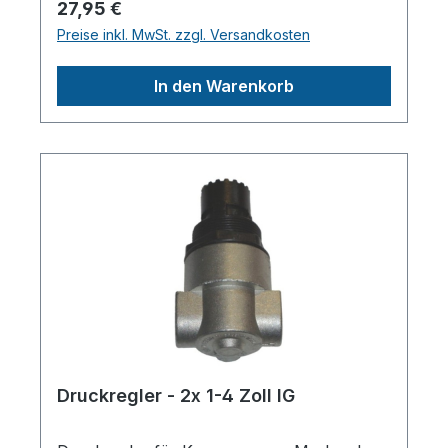
Regulärer Preis:
27,95 €
Überdruckentlastung zur genauen
Preise inkl. MwSt. zzgl. Versandkosten
DruckeinstellungHerstellerpro)SALES
GmbH, AEROTEC
In den Warenkorb
KompressorenFerdinand-Porsche-Str. 16,
63500 Seligenstadt,
Deutschlandinfo@aerotec.info
Druckregler - 2x 1-4 Zoll IG