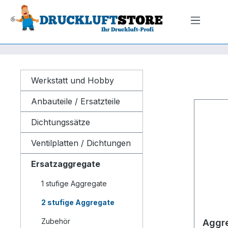
m Hauptinhalt springen
Zur Suche springen
Zur Hauptnavigation springen
Werkstatt und Hobby
Anbauteile / Ersatzteile
Dichtungssätze
Ventilplatten / Dichtungen
Ersatzaggregate
1 stufige Aggregate
2 stufige Aggregate
Zubehör
Aggre