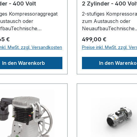
der - 400 Volt
2 Zylinder - 400 Vol
iges Kompressoraggregat
2-stufiges Kompressor
ustausch oder
zum Austausch oder
fbauTechnische
NeuaufbauTechnische
:Höchstdruck11barAnzahl
Daten:Höchstdruck15b
rer Preis:
Regulärer Preis:
65 €
499,00 €
linder2Anzahl der
der Zylinder2Anzahl de
inkl. MwSt. zzgl. Versandkosten
Preise inkl. MwSt. zzgl. Ve
htungsstufen2Ansaugleistu
Verdichtungsstufen2Ans
ng ca.653l/minÖlfrei /
In den Warenkorb
In den Warenko
0l/minDrehzahl1300min¯¹A
ÖlgeschmiertÖlgeschmie
sübertragungKeilriemen
StationärStationärEmpf
Ölfrei /
Antriebsmotor4 kW 400 V 50
chmiertÖlgeschmiertDurch
HzLänge (Produkt)
r
ca.301mmBreite/Tiefe (
rrad390mmEmpfohlener
ca.376mmHöhe (Produk
smotor2,2-4 kW 400 V
ca.432mmGewicht (Net
Länge (Produkt)
ca.22,5kgSchalldruckpe
mmBreite/Tiefe (Produkt)
Lp78dB(A)Schallleistun
0mmHöhe (Produkt)
Lw97dB(A)Herstellerp