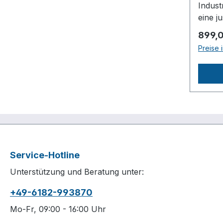
Indust
Verdic
eine j
ng
einen 
ca.62
Regulä
899,
Lauf.K
frei /
Preise 
Indust
Ölgesc
Edelst
Stati
justie
Antrieb
perfek
HzLän
LaufLi
ca.520
Riemen
ca.38
hochw
ca.31
Indust
ca.22
Laufzy
GmbH
Service-Hotline
Spezia
Kompr
Unterstützung und Beratung unter:
vermi
Porsch
beschi
Selige
+49-6182-993870
Kurbe
Deutsc
Ölver
Mo-Fr, 09:00 - 16:00 Uhr
(mm / 