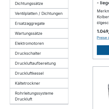
- lie
Dichtungssätze
Merkm
Ventilplatten / Dichtungen
Kolbe
ölgeschmie
Ersatzaggregate
Keilri
Regulä
1.049
Wartungssätze
1 Stufen Reihen- A
Preise 
Anlau
Elektromotoren
Drucks
großen
Druckschalter
Hartg
Druckluftaufbereitung
Konden
Kugel
Druckluftkessel
Modell
(L): 2
Kältetrockner
Ansaug
Liefer
Rohrleitungssysteme
Drehza
Druckluft
Schal