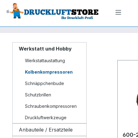
m Hauptinhalt springen
Zur Suche springen
Zur Hauptnavigation springen
Werkstatt und Hobby
Werkstattaustattung
Kolbenkompressoren
Schnäppchenbude
Schutzbrillen
Schraubenkompressoren
Druckluftwerkzeuge
Anbauteile / Ersatzteile
600-