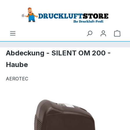
um Hauptinhalt springen
Zur Suche springen
Ware
Abdeckung - SILENT OM 200 -
Haube
AEROTEC
Bildergalerie überspringen