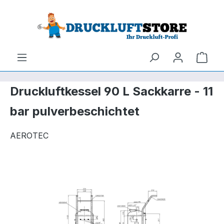
um Hauptinhalt springen
Zur Suche springen
Ware
Druckluftkessel 90 L Sackkarre - 11
bar pulverbeschichtet
AEROTEC
Bildergalerie überspringen