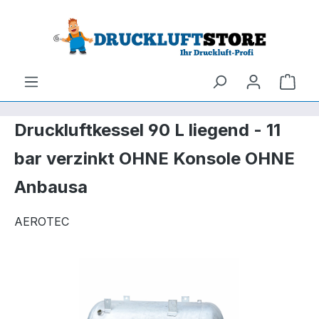
um Hauptinhalt springen
Zur Suche springen
Ware
Druckluftkessel 90 L liegend - 11
bar verzinkt OHNE Konsole OHNE
Anbausa
AEROTEC
Bildergalerie überspringen