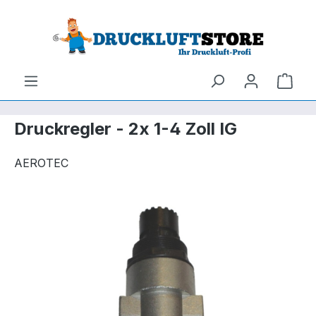
um Hauptinhalt springen
Zur Suche springen
Ware
Druckregler - 2x 1-4 Zoll IG
AEROTEC
Bildergalerie überspringen