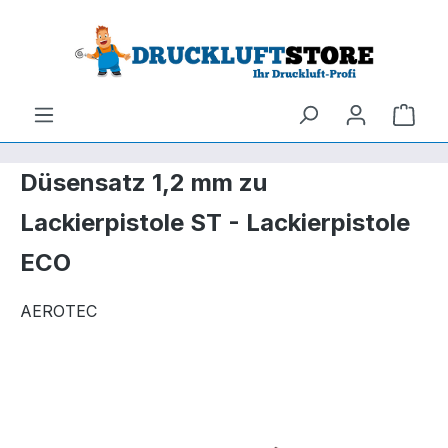
um Hauptinhalt springen
Zur Suche springen
Ware
Düsensatz 1,2 mm zu
Lackierpistole ST - Lackierpistole
ECO
AEROTEC
Bildergalerie überspringen