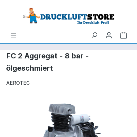
um Hauptinhalt springen
Zur Suche springen
Ware
FC 2 Aggregat - 8 bar -
ölgeschmiert
AEROTEC
Bildergalerie überspringen