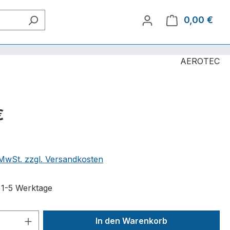
0,00 €
Ware
AEROTEC
€
. MwSt. zzgl. Versandkosten
t 1-5 Werktage
 Anzahl: Gib den gewünschten Wert ein 
In den Warenkorb