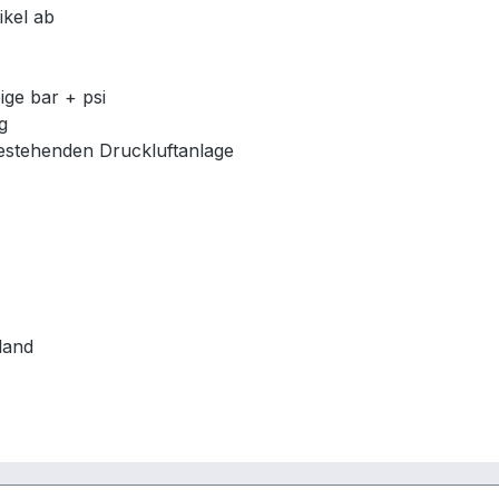
ikel ab
ge bar + psi
g
estehenden Druckluftanlage
land