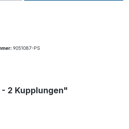
mmer:
9051087-PS
G - 2 Kupplungen"