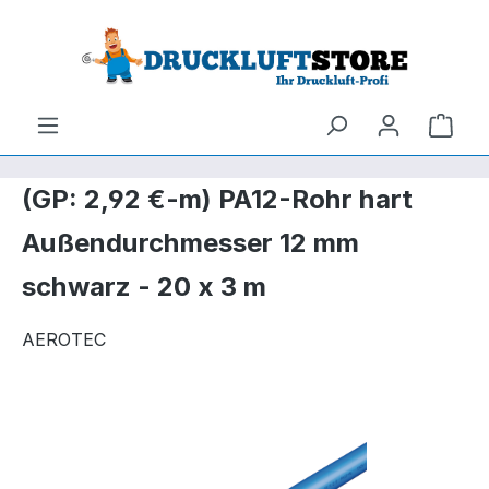
um Hauptinhalt springen
Zur Suche springen
Ware
(GP: 2,92 €-m) PA12-Rohr hart
Außendurchmesser 12 mm
schwarz - 20 x 3 m
AEROTEC
Bildergalerie überspringen