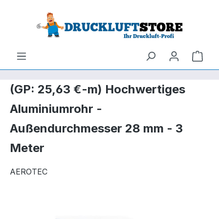
um Hauptinhalt springen
Zur Suche springen
Ware
(GP: 25,63 €-m) Hochwertiges
Aluminiumrohr -
Außendurchmesser 28 mm - 3
Meter
AEROTEC
Bildergalerie überspringen