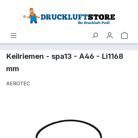
um Hauptinhalt springen
Zur Suche springen
Ware
Keilriemen - spa13 - A46 - Li1168
mm
AEROTEC
Bildergalerie überspringen