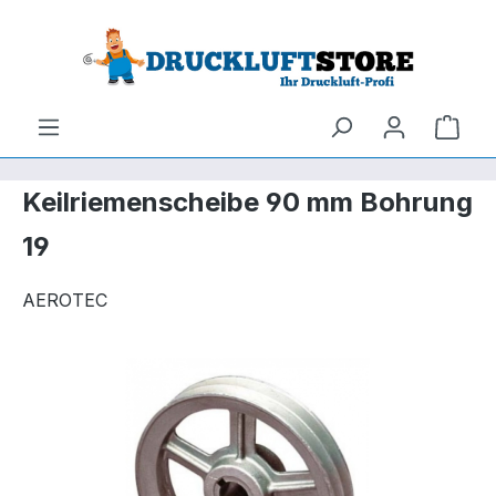
um Hauptinhalt springen
Zur Suche springen
Ware
Keilriemenscheibe 90 mm Bohrung
19
AEROTEC
Bildergalerie überspringen