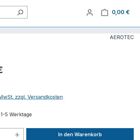
0,00 €
Ware
AEROTEC
€
. MwSt. zzgl. Versandkosten
t 1-5 Werktage
 Anzahl: Gib den gewünschten Wert ein 
In den Warenkorb