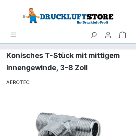
um Hauptinhalt springen
Zur Suche springen
Ware
Konisches T-Stück mit mittigem
Innengewinde, 3-8 Zoll
AEROTEC
Bildergalerie überspringen