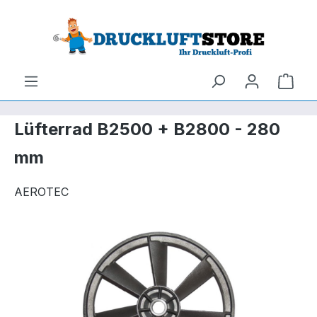
um Hauptinhalt springen
Zur Suche springen
Ware
Lüfterrad B2500 + B2800 - 280
mm
AEROTEC
Bildergalerie überspringen