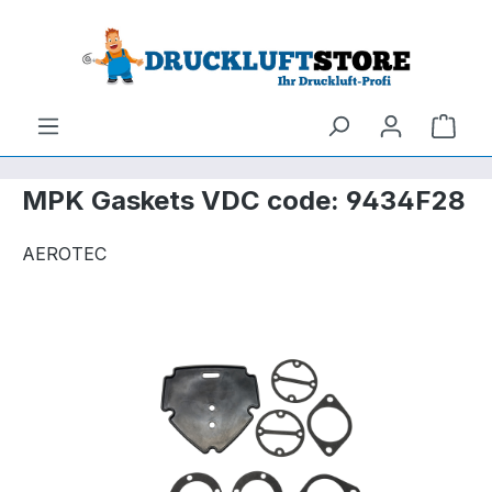
um Hauptinhalt springen
Zur Suche springen
Ware
MPK Gaskets VDC code: 9434F28
AEROTEC
Bildergalerie überspringen