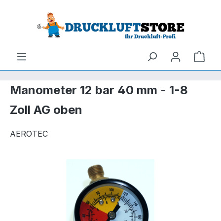
um Hauptinhalt springen
Zur Suche springen
Ware
Manometer 12 bar 40 mm - 1-8
Zoll AG oben
AEROTEC
Bildergalerie überspringen