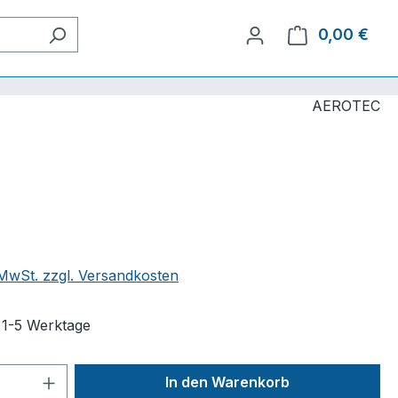
0,00 €
Ware
AEROTEC
. MwSt. zzgl. Versandkosten
t 1-5 Werktage
 Anzahl: Gib den gewünschten Wert ein 
In den Warenkorb