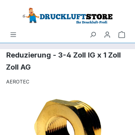
um Hauptinhalt springen
Zur Suche springen
Ware
Reduzierung - 3-4 Zoll IG x 1 Zoll
Zoll AG
AEROTEC
Bildergalerie überspringen