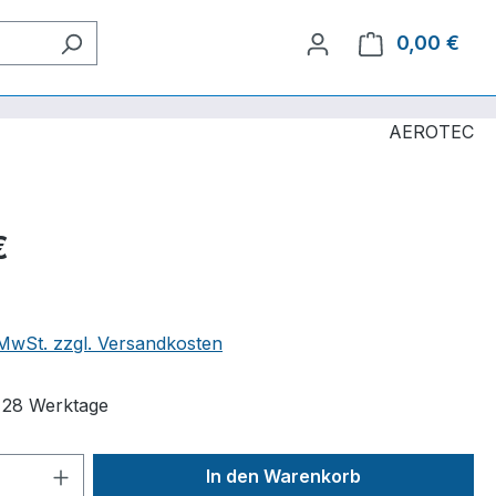
0,00 €
Ware
AEROTEC
€
. MwSt. zzgl. Versandkosten
t 28 Werktage
 Anzahl: Gib den gewünschten Wert ein 
In den Warenkorb