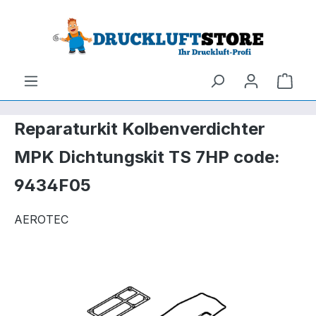
um Hauptinhalt springen
Zur Suche springen
Ware
Reparaturkit Kolbenverdichter
MPK Dichtungskit TS 7HP code:
9434F05
AEROTEC
Bildergalerie überspringen