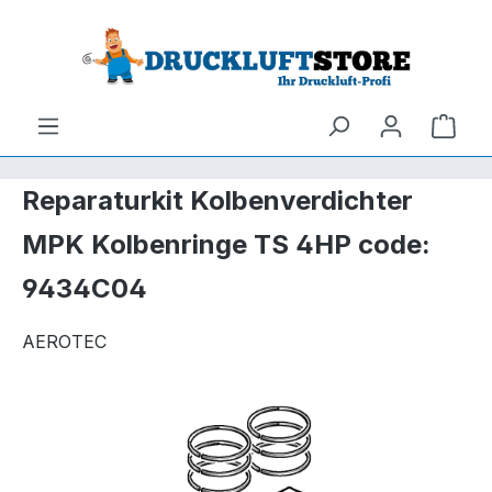
um Hauptinhalt springen
Zur Suche springen
Ware
Reparaturkit Kolbenverdichter
MPK Kolbenringe TS 4HP code:
9434C04
AEROTEC
Bildergalerie überspringen