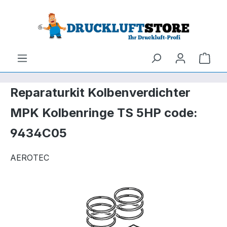
um Hauptinhalt springen
Zur Suche springen
Ware
Reparaturkit Kolbenverdichter
MPK Kolbenringe TS 5HP code:
9434C05
AEROTEC
Bildergalerie überspringen