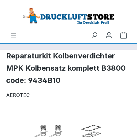
um Hauptinhalt springen
Zur Suche springen
Ware
Reparaturkit Kolbenverdichter
MPK Kolbensatz komplett B3800
code: 9434B10
AEROTEC
Bildergalerie überspringen