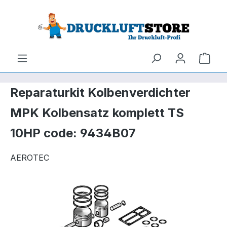
um Hauptinhalt springen
Zur Suche springen
Ware
Reparaturkit Kolbenverdichter
MPK Kolbensatz komplett TS
10HP code: 9434B07
AEROTEC
Bildergalerie überspringen