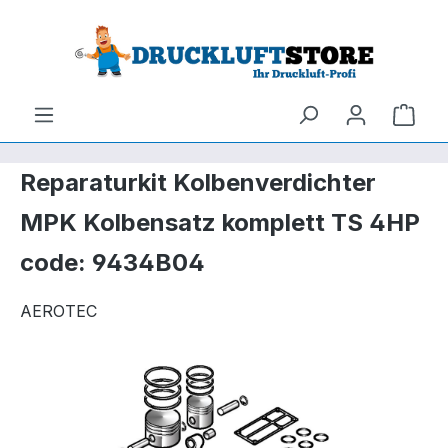
um Hauptinhalt springen
Zur Suche springen
Ware
Reparaturkit Kolbenverdichter
MPK Kolbensatz komplett TS 4HP
code: 9434B04
AEROTEC
Bildergalerie überspringen