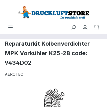
um Hauptinhalt springen
Zur Suche springen
Ware
Reparaturkit Kolbenverdichter
MPK Vorkühler K25-28 code:
9434D02
AEROTEC
Bildergalerie überspringen