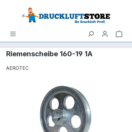
um Hauptinhalt springen
Zur Suche springen
Ware
Riemenscheibe 160-19 1A
AEROTEC
Bildergalerie überspringen