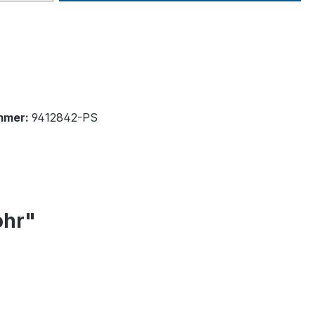
mmer:
9412842-PS
ohr"