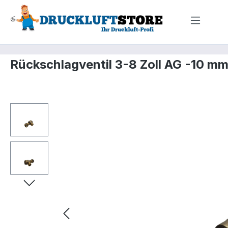
m Hauptinhalt springen
Zur Suche springen
Zur Hauptnavigation springen
Rückschlagventil 3-8 Zoll AG -10 m
Bildergalerie überspringen