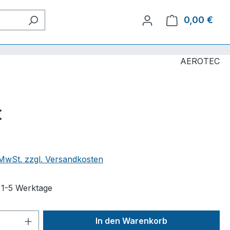
0,00 €
Ware
AEROTEC
€
. MwSt. zzgl. Versandkosten
t 1-5 Werktage
 Anzahl: Gib den gewünschten Wert ein 
In den Warenkorb