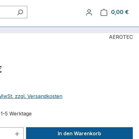
0,00 €
Ware
AEROTEC
€
. MwSt. zzgl. Versandkosten
t 1-5 Werktage
 Anzahl: Gib den gewünschten Wert ein 
In den Warenkorb