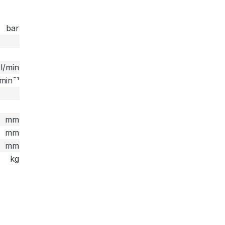
bar
l/min
min¯¹
mm
mm
mm
kg