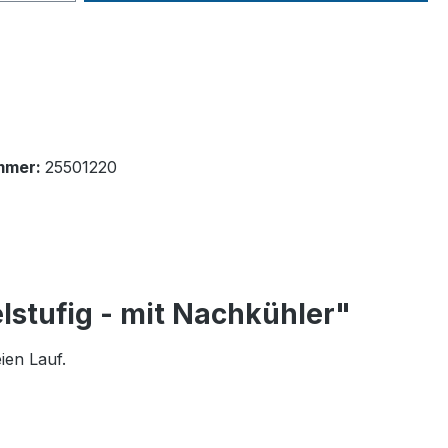
mmer:
25501220
lstufig - mit Nachkühler"
ien Lauf.