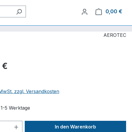
0,00 €
Ware
AEROTEC
 €
. MwSt. zzgl. Versandkosten
t 1-5 Werktage
 Anzahl: Gib den gewünschten Wert ein 
In den Warenkorb