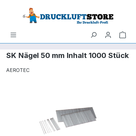
um Hauptinhalt springen
Zur Suche springen
Ware
SK Nägel 50 mm Inhalt 1000 Stück
AEROTEC
Bildergalerie überspringen