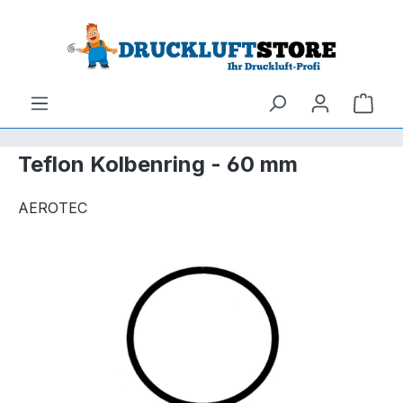
um Hauptinhalt springen
Zur Suche springen
Ware
Teflon Kolbenring - 60 mm
AEROTEC
Bildergalerie überspringen