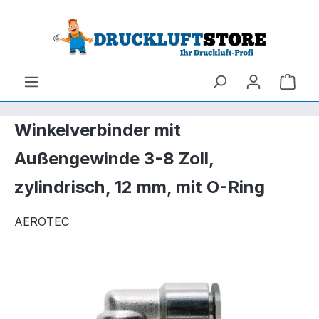
um Hauptinhalt springen
Zur Suche springen
Ware
Winkelverbinder mit
Außengewinde 3-8 Zoll,
zylindrisch, 12 mm, mit O-Ring
AEROTEC
Bildergalerie überspringen