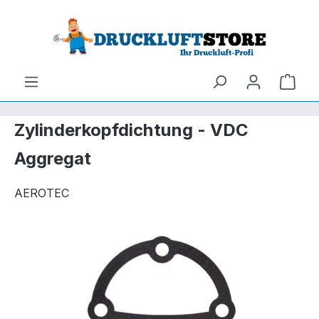
um Hauptinhalt springen
Zur Suche springen
Ware
Zylinderkopfdichtung - VDC
Aggregat
AEROTEC
Bildergalerie überspringen